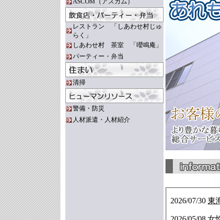
ASCOM（アスカム）
レストラン 「しあわせ村じゅ
らく」
しあわせ村 茶室 「嚶鳴庵」
パーティー・弁当
清掃
警備・防災
人材派遣・人材紹介